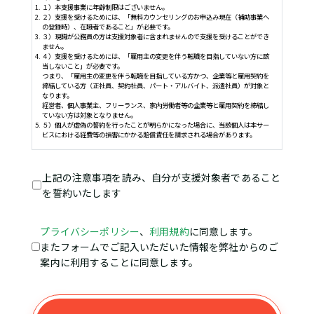
１）本支援事業に年齢制限はございません。
２）支援を受けるためには、「無料カウンセリングのお申込み現在（補助事業へ
の登録時）、在職者であること」が必要です。
３）現職が公務員の方は支援対象者に含まれませんので支援を受けることができ
ません。
４）支援を受けるためには、「雇用主の変更を伴う転職を目指していない方に該
当しないこと」が必要です。
つまり、「雇用主の変更を伴う転職を目指している方かつ、企業等と雇用契約を
締結している方（正社員、契約社員、パート・アルバイト、派遣社員）が対象と
なります。
経営者、個人事業主、フリーランス、家内労働者等の企業等と雇用契約を締結し
ていない方は対象となりません。
５）個人が虚偽の誓約を行ったことが明らかになった場合に、当該個人は本サー
ビスにおける経費等の損害にかかる賠償責任を請求される場合があります。
上記の注意事項を読み、自分が支援対象者であること
を誓約いたします
プライバシーポリシー
、
利用規約
に同意します。
またフォームでご記入いただいた情報を弊社からのご
案内に利用することに同意します。